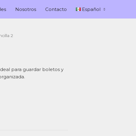
les
Nosotros
Contacto
Español
cilla 2
deal para guardar boletos y
organizada.