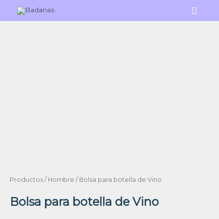
Ir
Menú
al
princi
contenido
Productos
/
Hombre
/ Bolsa para botella de Vino
Bolsa para botella de Vino