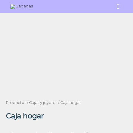
Ir
Menú
al
princi
contenido
Productos
/
Cajas y joyeros
/ Caja hogar
Caja hogar