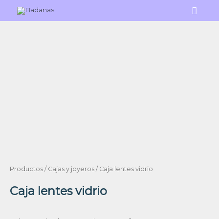
Ir
Menú
al
princi
contenido
Productos
/
Cajas y joyeros
/ Caja lentes vidrio
Caja lentes vidrio