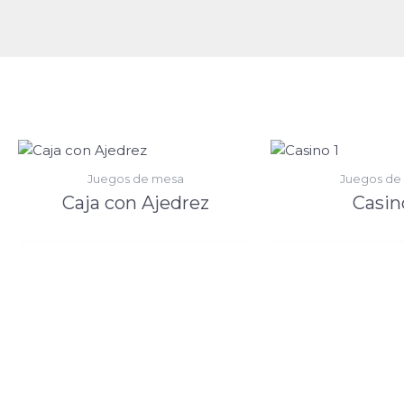
Juegos de mesa
Juegos de
Caja con Ajedrez
Casin