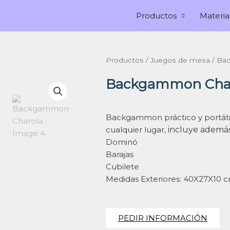
Productos
Materia
Productos
/
Juegos de mesa
/ Ba
Backgammon Cha
Backgammon práctico y portátil 
cualquier lugar,
incluye además
Dominó
Barajas
Cubilete
Medidas Exteriores: 40X27X10 
PEDIR INFORMACIÓN