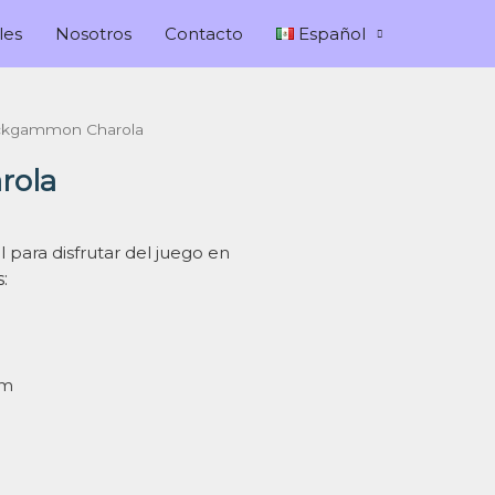
les
Nosotros
Contacto
Español
ckgammon Charola
rola
para disfrutar del juego en
:
cm