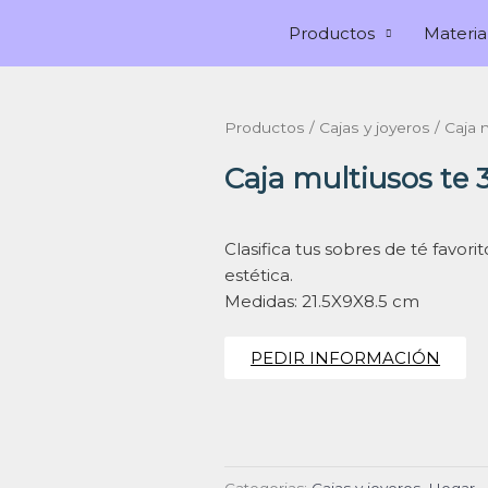
Productos
Materia
Productos
/
Cajas y joyeros
/ Caja 
Caja multiusos te 
Clasifica tus sobres de té favori
estética.
Medidas: 21.5X9X8.5 cm
PEDIR INFORMACIÓN
Categorias:
Cajas y joyeros
,
Hogar