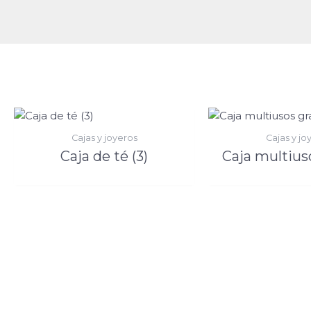
Cajas y joyeros
Cajas y jo
Caja de té (3)
Caja multius