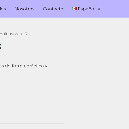
les
Nosotros
Contacto
Español
multiusos te 3
3
tos de forma práctica y