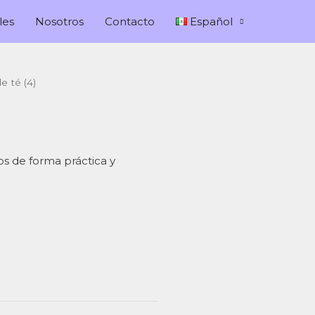
les
Nosotros
Contacto
Español
e té (4)
tos de forma práctica y