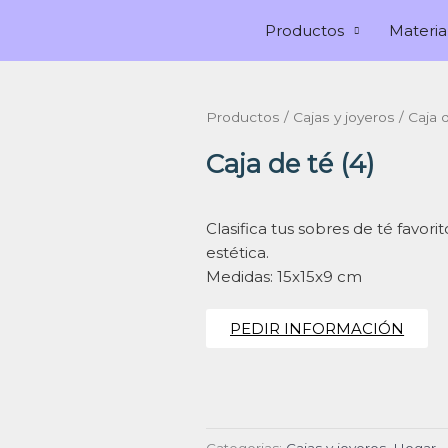
Productos
Materia
Productos
/
Cajas y joyeros
/ Caja d
Caja de té (4)
Clasifica tus sobres de té favori
estética.
Medidas: 15x15x9 cm
PEDIR INFORMACIÓN
Categorias:
Cajas y joyeros
,
Hogar